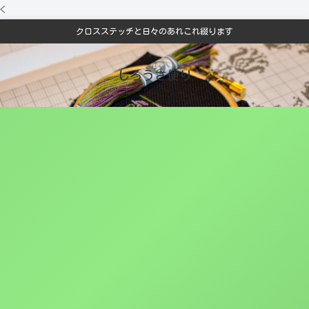
<
クロスステッチと日々のあれこれ綴ります
しろうさ便り