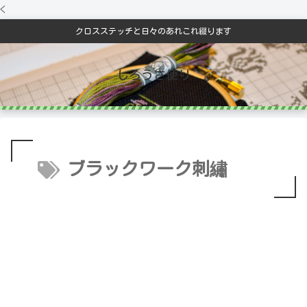
<
クロスステッチと日々のあれこれ綴ります
しろうさ便り
ブラックワーク刺繡