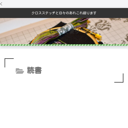
<
クロスステッチと日々のあれこれ綴ります
しろうさ便り
読書